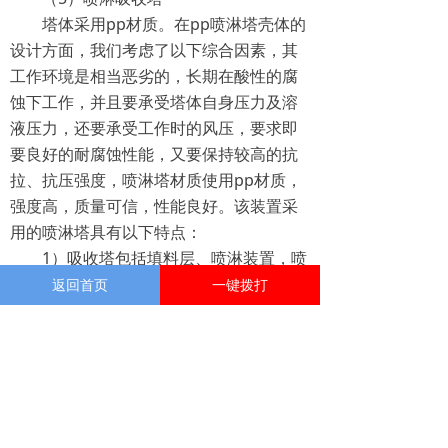
塔体采用pp材质。在pp喷淋塔壳体的
设计方面，我们考虑了以下综合因素，其
工作环境是相当恶劣的，长期在酸性的腐
蚀下工作，并且要承受塔体自身压力及溶
液压力，还要承受工作时的风压，要求即
要良好的耐腐蚀性能，又要保持较高的抗
拉、抗压强度，喷淋塔材质使用pp材质，
强度高，质量可信，性能良好。该装置采
用的喷淋塔具有以下特点：
1）吸收塔包括填料层、喷淋装置，喷
淋装置上布置喷嘴，除雾器。
返回首页
一键拨打
2）液/气比较低，从而节省循环喷淋
液泵的电耗。?
3）吸收塔内部表面及托盘无结垢、堵
塞问题。
4）优化了pH值、液/气比、碱液浓
度、废气流速等性能参数，从而保证系统