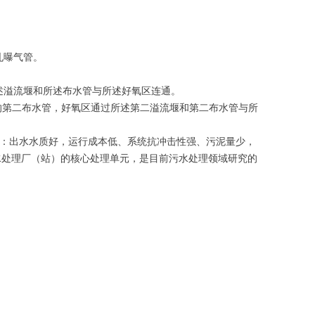
孔曝气管。
所述溢流堰和所述布水管与所述好氧区连通。
部的第二布水管，好氧区通过所述第二溢流堰和第二布水管与所
点：出水水质好，运行成本低、系统抗冲击性强、污泥量少，
水处理厂（站）的核心处理单元，是目前污水处理领域研究的