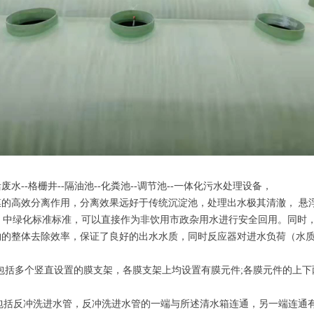
--格栅井--隔油池--化粪池--调节池--一体化污水处理设备，
的高效分离作用，分离效果远好于传统沉淀池，处理出水极其清澈， 悬
2002）中绿化标准标准，可以直接作为非饮用市政杂用水进行安全回用。同
物的整体去除效率，保证了良好的出水水质，同时反应器对进水负荷（水
组件包括多个竖直设置的膜支架，各膜支架上均设置有膜元件;各膜元件的
装置包括反冲洗进水管，反冲洗进水管的一端与所述清水箱连通，另一端连